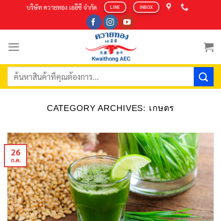
Skip
บริษัท ควายทอง เออีซี จำกัด
LINE
INBOX
to
content
ค้นหา:
CATEGORY ARCHIVES:
เกษตร
26
ก.ค.