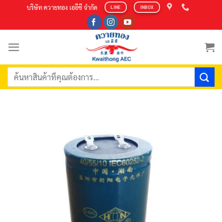
Skip
บริษัท ควายทอง เออีซี จำกัด
LINE
INBOX
to
content
ค้นหา: