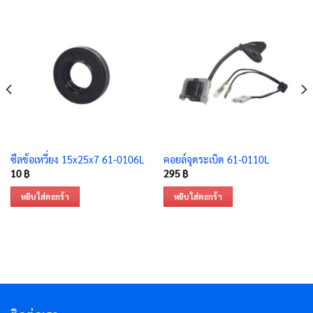
ซีลข้อเหวี่ยง 15x25x7 61-0106L
คอยล์จุดระเบิด 61-0110L
10
฿
295
฿
หยิบใส่ตะกร้า
หยิบใส่ตะกร้า