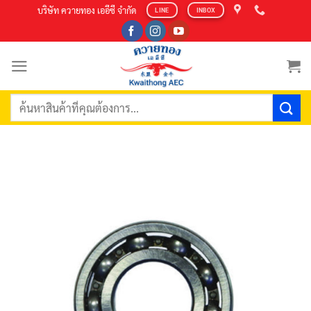
Skip
บริษัท ควายทอง เออีซี จำกัด
LINE
INBOX
to
content
ค้นหา: