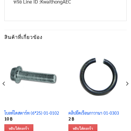
หรือ Line ID :KwaithongAEC
สินค้าที่เกี่ยวข้อง
โบลท์ไดสตาร์ท (6*25) 01-0102
คลิปยึดเรือนกาวานา 01-0303
10
฿
2
฿
หยิบใส่ตะกร้า
หยิบใส่ตะกร้า