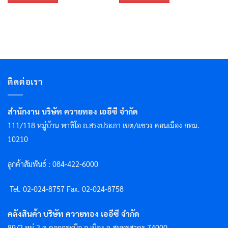
ติดต่อเรา
สำนักงาน บริษัท ควายทอง เออีซี จำกัด
111/118 หมู่บ้าน พาทิโอ ถ.สรงประภา เขต/แขวง ดอนเมือง กทม.
10210
ลูกค้าสัมพันธ์ : 084-422-6000
Tel. 02-024-8757 F
ax. 02-024-8758
คลังสินค้า บริษัท ควายทอง เออีซี จำกัด
89/2 หมู่ 2 ต.คอกกระบือ อ.เมือง จ.สมุทรสาคร 74000