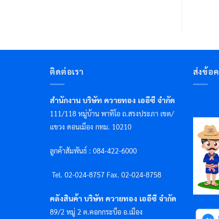
ติดต่อเรา
ส่งข้อ
สำนักงาน บริษัท ควายทอง เออีซี จำกัด
111/118 หมู่บ้าน พาทิโอ ถ.สรงประภา เขต/
แขวง ดอนเมือง กทม. 10210
ลูกค้าสัมพันธ์ : 084-422-6000
Tel. 02-024-8757 F
ax. 02-024-8758
คลังสินค้า บริษัท ควายทอง เออีซี จำกัด
89/2 หมู่ 2 ต.คอกกระบือ อ.เมือง