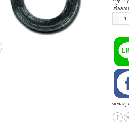
**ราคาส
เพื่อสอ
จำนวน ปะ
หมวดหมู่: