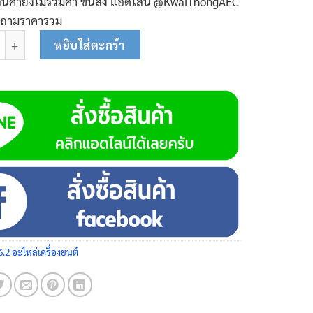
ินค้ายังไม่รวมค่า ขนส่ง แอ๊ดไลน์ @KwaiThongAEC
บถามราคารวม
เก็นฝาปิดน้ำมันเครื่อง 01-0403 ชิ้น
หยิบใส่ตะกร้า
6.2 อะไหล่เครื่องยนต์