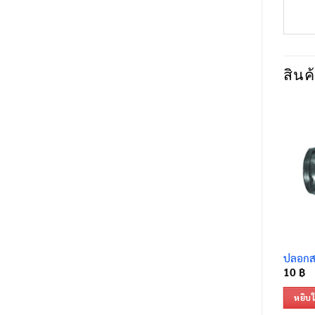
สินค้
ปลอกสล
10
฿
หยิบใ