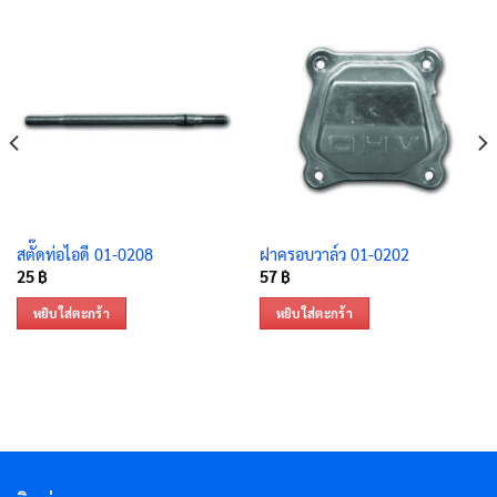
สตั๊ดท่อไอดี 01-0208
ฝาครอบวาล์ว 01-0202
25
฿
57
฿
หยิบใส่ตะกร้า
หยิบใส่ตะกร้า