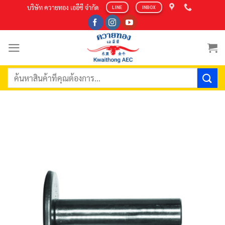
Skip
บริษัท ควายทอง เออีซี จำกัด
LINE
INBOX
to
content
ค้นหา: