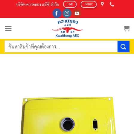
Skip
บริษัท ควายทอง เออีซี จำกัด
LINE
INBOX
to
content
ค้นหา: