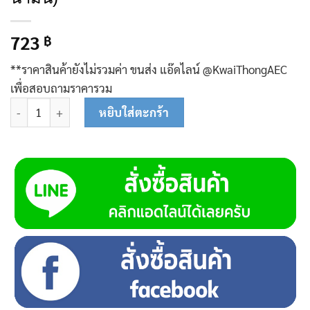
723
฿
**ราคาสินค้ายังไม่รวมค่า ขนส่ง แอ๊ดไลน์ @KwaiThongAEC
เพื่อสอบถามราคารวม
จำนวน ถังน้ำมัน 2 Kw 08-0123 (ไม่รวมฝาปิดถังน้ำมัน) ชิ้น
หยิบใส่ตะกร้า