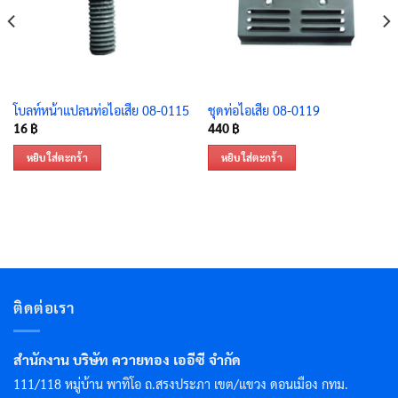
โบลท์หน้าแปลนท่อไอเสีย 08-0115
ชุดท่อไอเสีย 08-0119
16
฿
440
฿
หยิบใส่ตะกร้า
หยิบใส่ตะกร้า
ติดต่อเรา
สำนักงาน บริษัท ควายทอง เออีซี จำกัด
111/118 หมู่บ้าน พาทิโอ ถ.สรงประภา เขต/แขวง ดอนเมือง กทม.