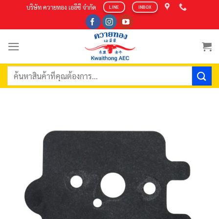
Skip
บริษัท ควายทอง เออีซี จำกัด
LINE
INBOX
to
content
ค้นหา: