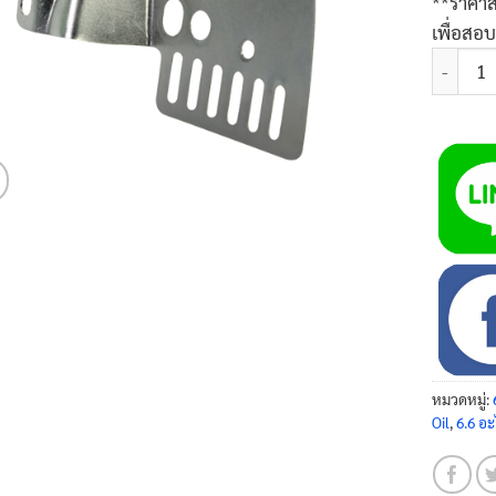
**ราคาส
เพื่อสอ
จำนวน แผ
หมวดหมู่:
Oil
,
6.6 อะ