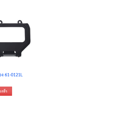
่อง 61-0121L
ะกร้า