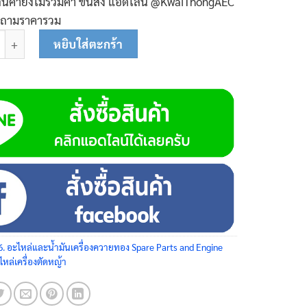
ินค้ายังไม่รวมค่า ขนส่ง แอ๊ดไลน์ @KwaiThongAEC
บถามราคารวม
่นกดฉนวนคาร์บูเรเตอร์ 62-0138 ชิ้น
หยิบใส่ตะกร้า
6. อะไหล่และน้ำมันเครื่องควายทอง Spare Parts and Engine
ไหล่เครื่องตัดหญ้า