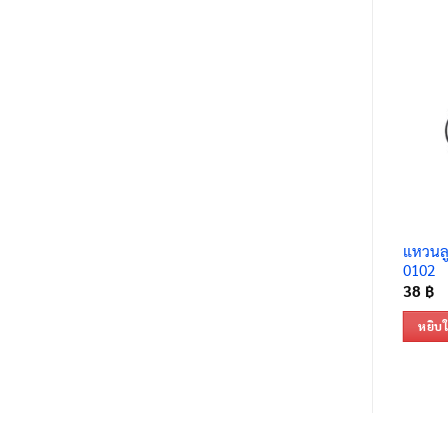
แหวนลู
0102
38
฿
หยิบใ