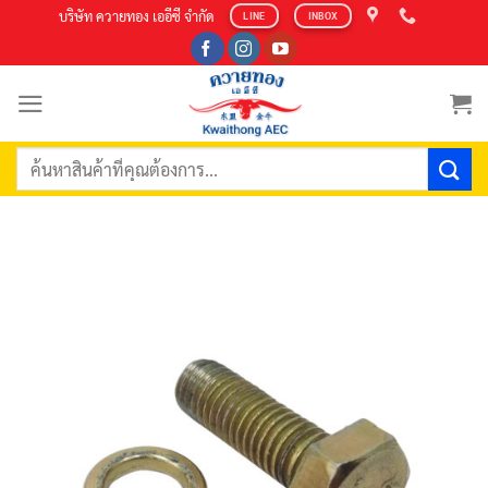
Skip
บริษัท ควายทอง เออีซี จำกัด
LINE
INBOX
to
content
ค้นหา: