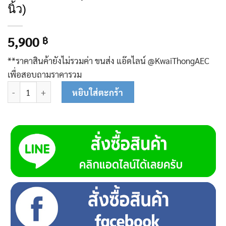
นิ้ว)
5,900
฿
**ราคาสินค้ายังไม่รวมค่า ขนส่ง แอ๊ดไลน์ @KwaiThongAEC
เพื่อสอบถามราคารวม
จำนวน K406 ปั๊มซับเมอร์ส (ปั๊มบาดาล) ควายทอง บ่อ 3 นิ้ว (1 แรง x 
หยิบใส่ตะกร้า