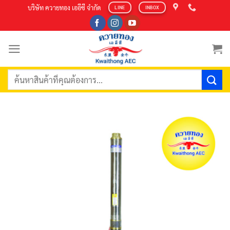
Skip
บริษัท ควายทอง เออีซี จำกัด
LINE
INBOX
to
content
ค้นหา: