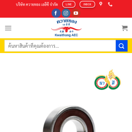
Skip
บริษัท ควายทอง เออีซี จำกัด
LINE
INBOX
to
content
ค้นหา: