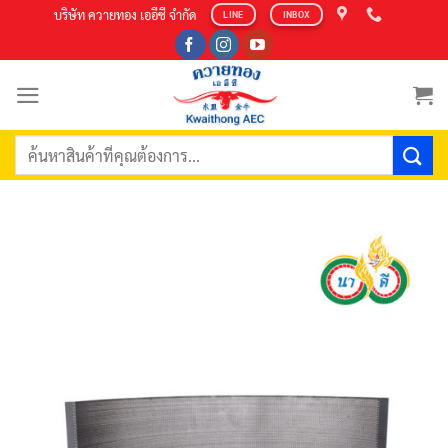
Skip
บริษัท ควายทอง เออีซี จำกัด
LINE
INBOX
to
content
ค้นหา: