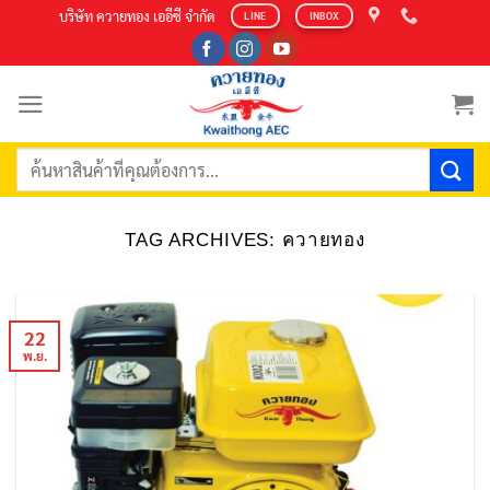
Skip
บริษัท ควายทอง เออีซี จำกัด
LINE
INBOX
to
content
ค้นหา:
TAG ARCHIVES:
ควายทอง
22
พ.ย.