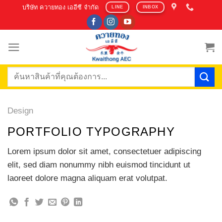
Skip
บริษัท ควายทอง เออีซี จำกัด
LINE
INBOX
to
content
ค้นหา:
Design
PORTFOLIO TYPOGRAPHY
Lorem ipsum dolor sit amet, consectetuer adipiscing
elit, sed diam nonummy nibh euismod tincidunt ut
laoreet dolore magna aliquam erat volutpat.