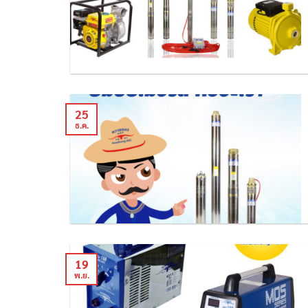
25
ธ.ค.
19
พ.ย.