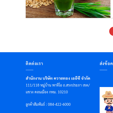
ติดต่อเรา
ส่งข้อ
สำนักงาน บริษัท ควายทอง เออีซี จำกัด
111/118 หมู่บ้าน พาทิโอ ถ.สรงประภา เขต/
แขวง ดอนเมือง กทม. 10210
ลูกค้าสัมพันธ์ : 084-422-6000