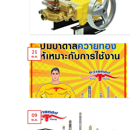
21
พ.ค.
09
พ.ค.