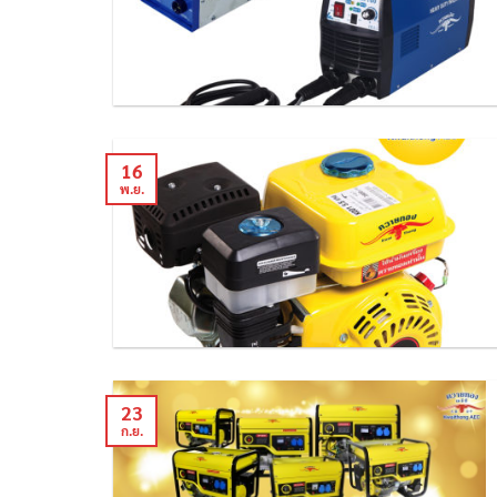
16
พ.ย.
23
ก.ย.