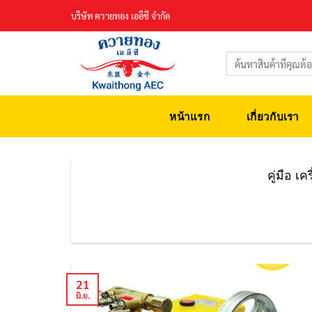
Skip
บริษัท ควายทอง เออีซี จำกัด
to
content
ค้นหา:
หน้าแรก
เกี่ยวกับเรา
คู่มือ 
21
มิ.ย.