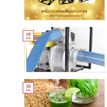
18
ก.ย.
26
ก.ค.