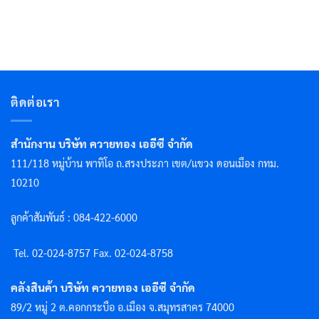
ติดต่อเรา
สำนักงาน บริษัท ควายทอง เออีซี จำกัด
111/118 หมู่บ้าน พาทิโอ ถ.สรงประภา เขต/แขวง ดอนเมือง กทม.
10210
ลูกค้าสัมพันธ์ : 084-422-6000
Tel. 02-024-8757 F
ax. 02-024-8758
คลังสินค้า บริษัท ควายทอง เออีซี จำกัด
89/2 หมู่ 2 ต.คอกกระบือ อ.เมือง จ.สมุทรสาคร 74000