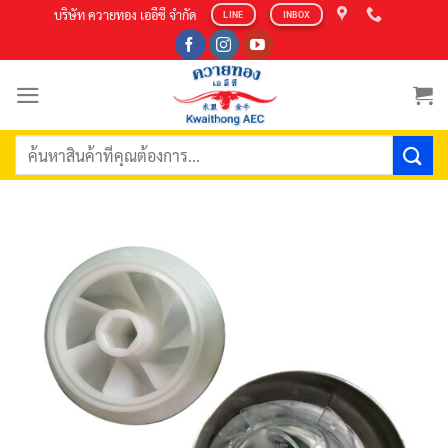
Skip
บริษัท ควายทอง เออีซี จำกัด
LINE
INBOX
to
content
ค้นหา: