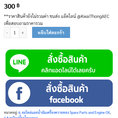
300
฿
**ราคาสินค้ายังไม่รวมค่า ขนส่ง แอ๊ดไลน์ @KwaiThongAEC
เพื่อสอบถามราคารวม
จำนวน ชุดใบพัด 4 นิ้ว 42-10100 ชิ้น
หยิบใส่ตะกร้า
หมวดหมู่:
6. อะไหล่และน้ำมันเครื่องควายทอง Spare Parts and Engine Oil
,
6.8 อะไหล่ปั๊มน้ำบาดาล