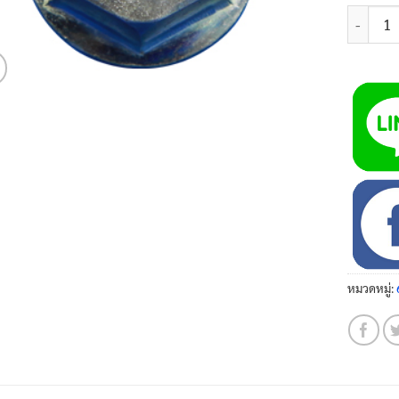
จำนวน น๊
หมวดหมู่: