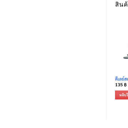
สินค้
ดีเลย์
135
฿
หยิบใ