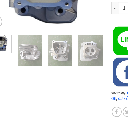
จำนวน ฝา
หมวดหมู่:
Oil
,
6.2 อะ