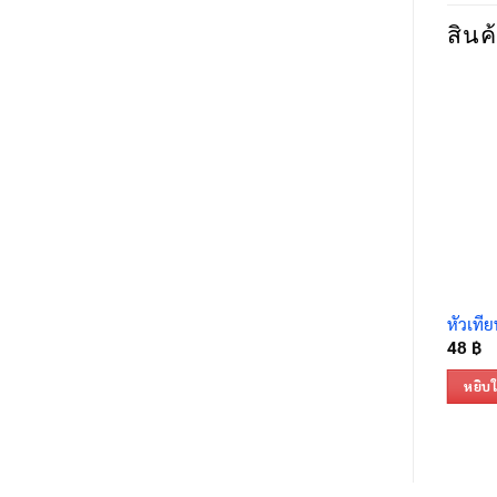
สินค้
หัวเที
48
฿
หยิบใ