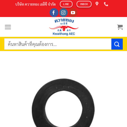
Skip
บริษัท ควายทอง เออีซี จำกัด
LINE
INBOX
to
content
ค้นหา: