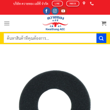
Skip
บริษัท ควายทอง เออีซี จำกัด
LINE
INBOX
to
content
ค้นหา: