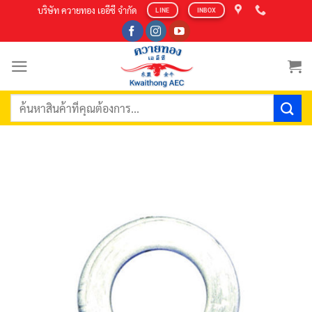
Skip
บริษัท ควายทอง เออีซี จำกัด
LINE
INBOX
to
content
ค้นหา: