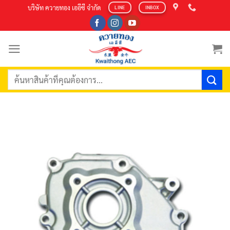
Skip
บริษัท ควายทอง เออีซี จำกัด
LINE
INBOX
to
content
ค้นหา: