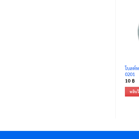
โบลท์ห
0201
10
฿
หยิบใ