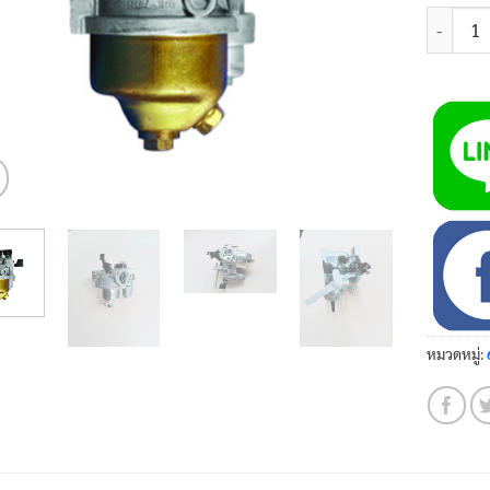
จำนวน คา
หมวดหมู่: