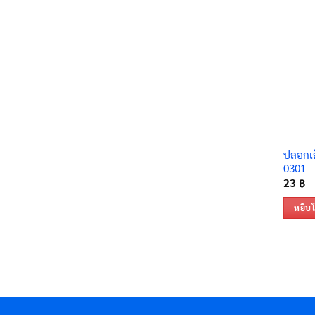
ปลอกเล
0301
23
฿
หยิบใ