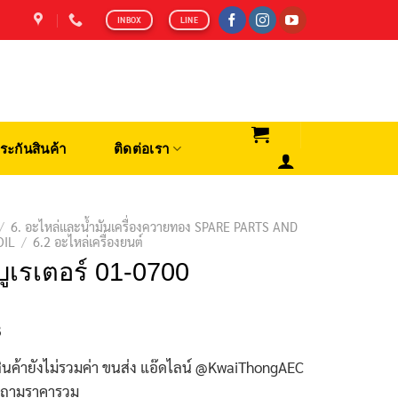
INBOX
LINE
ระกันสินค้า
ติดต่อเรา
/
6. อะไหล่และน้ำมันเครื่องควายทอง SPARE PARTS AND
OIL
/
6.2 อะไหล่เครื่องยนต์
บูเรเตอร์ 01-0700
฿
ินค้ายังไม่รวมค่า ขนส่ง แอ๊ดไลน์ @KwaiThongAEC
บถามราคารวม