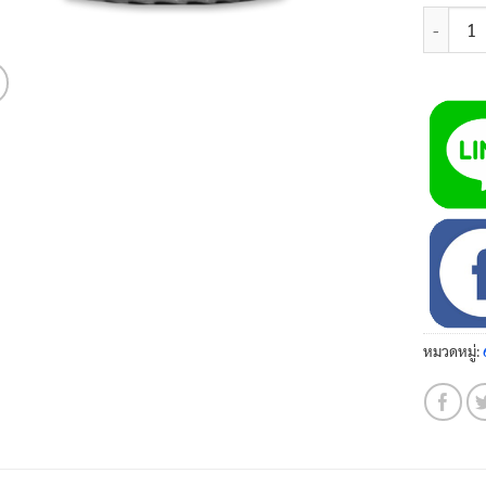
จำนวน น๊
หมวดหมู่: