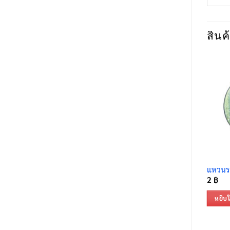
สินค้
แหวนรอ
2
฿
หยิบใ