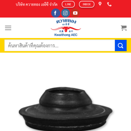
Skip
บริษัท ควายทอง เออีซี จำกัด
LINE
INBOX
to
content
ค้นหา: