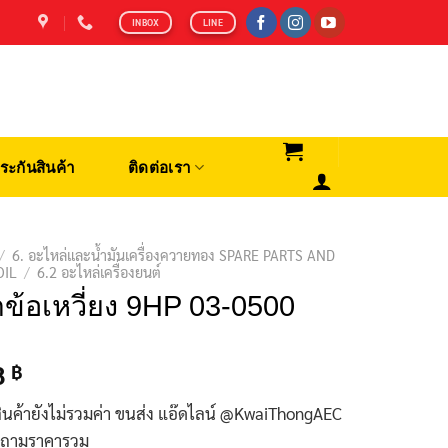
INBOX
LINE
ระกันสินค้า
ติดต่อเรา
/
6. อะไหล่และน้ำมันเครื่องควายทอง SPARE PARTS AND
OIL
/
6.2 อะไหล่เครื่องยนต์
ข้อเหวี่ยง 9HP 03-0500
8
฿
ินค้ายังไม่รวมค่า ขนส่ง แอ๊ดไลน์ @KwaiThongAEC
บถามราคารวม