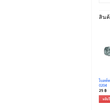
สินค้
โบลท์ห
0204
25
฿
หยิบใ