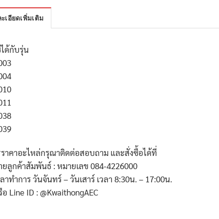
ะเอียดเพิ่มเติม
้ได้กับรุ่น
003
004
010
011
038
039
*ราคาอะไหล่กรุณาติดต่อสอบถาม และสั่งซื้อได้ที่
่ายลูกค้าสัมพันธ์ : หมายเลข 084-4226000
วลาทำการ วันจันทร์ – วันเสาร์ เวลา 8:30น. – 17:00น.
รือ Line ID : @KwaithongAEC