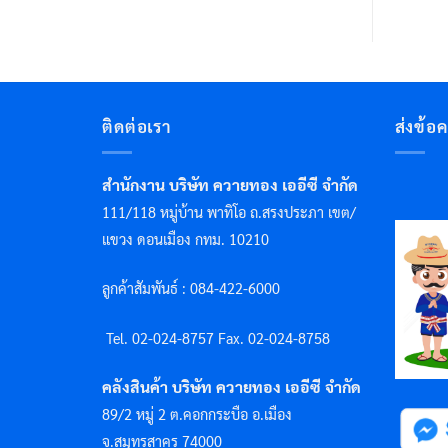
ติดต่อเรา
ส่งข้อ
สำนักงาน บริษัท ควายทอง เออีซี จำกัด
111/118 หมู่บ้าน พาทิโอ ถ.สรงประภา เขต/
แขวง ดอนเมือง กทม. 10210
ลูกค้าสัมพันธ์ : 084-422-6000
Tel. 02-024-8757 F
ax. 02-024-8758
คลังสินค้า บริษัท ควายทอง เออีซี จำกัด
89/2 หมู่ 2 ต.คอกกระบือ อ.เมือง
จ.สมุทรสาคร 74000