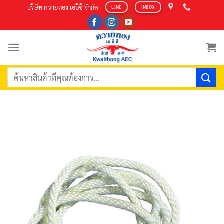
Skip
บริษัท ควายทอง เออีซี จำกัด
LINE
INBOX
to
content
ค้นหา: