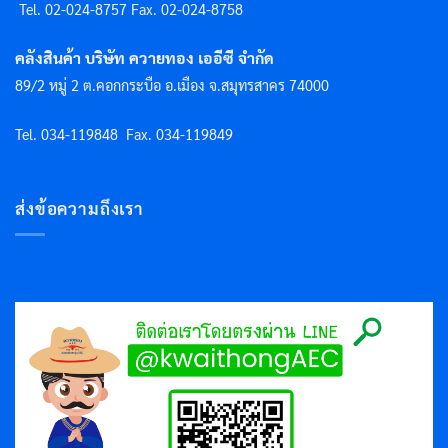
Tel. 02-024-8757 F
ax. 02-024-8758
คลังสินค้า บริษัท ควายทอง เออีซี จำกัด
89/2 หมู่ 2 ต.คอกกระบือ อ.เมือง จ.สมุทรสาคร 74000
Tel. 034-119848
Fax. 034-119849
ส่งข้อความถึงเรา