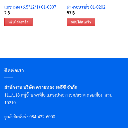
แหวนรอง (6.5*12*1) 01-0307
ฝาครอบวาล์ว 01-0202
2
฿
57
฿
หยิบใส่ตะกร้า
หยิบใส่ตะกร้า
ติดต่อเรา
สำนักงาน บริษัท ควายทอง เออีซี จำกัด
111/118 หมู่บ้าน พาทิโอ ถ.สรงประภา เขต/แขวง ดอนเมือง กทม.
10210
ลูกค้าสัมพันธ์ : 084-422-6000