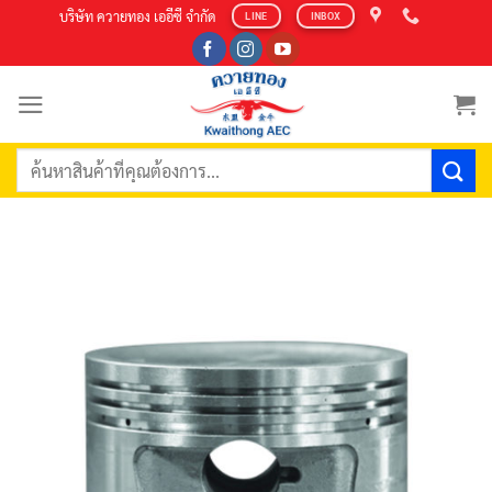
Skip
บริษัท ควายทอง เออีซี จำกัด
LINE
INBOX
to
content
ค้นหา: