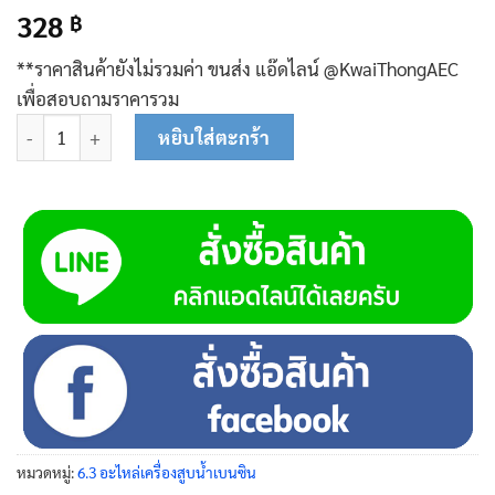
328
฿
**ราคาสินค้ายังไม่รวมค่า ขนส่ง แอ๊ดไลน์ @KwaiThongAEC
เพื่อสอบถามราคารวม
จำนวน ฝาครอบเรือนปั๊มน้ำ 2 นิ้ว 05-0102 ชิ้น
หยิบใส่ตะกร้า
หมวดหมู่:
6.3 อะไหล่เครื่องสูบน้ำเบนซิน