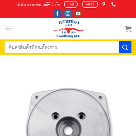
Skip
บริษัท ควายทอง เออีซี จำกัด
LINE
INBOX
to
content
ค้นหา: