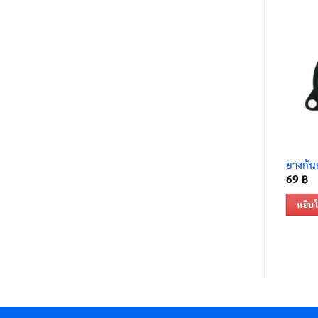
ยางกันก
69
฿
หยิบใ