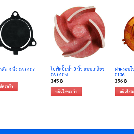
ใบพัดปั๊มน้ำ 3 นิ้ว แบบเกลียว
ฝาครอบใบพั
ลับ 3 นิ้ว 06-0107
06-0105L
0106
245
฿
256
฿
ส่ตะกร้า
หยิบใส่ตะกร้า
หยิบใส่ต