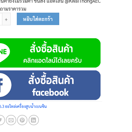
ินค้ายังไม่รวมค่า ขนส่ง แอ๊ดไลน์ @KwaiThongAEC
บถามราคารวม
ัดปั๊มน้ำ 2 นิ้ว แบบร่องลิ่ม 05-0105 ชิ้น
หยิบใส่ตะกร้า
6.3 อะไหล่เครื่องสูบน้ำเบนซิน