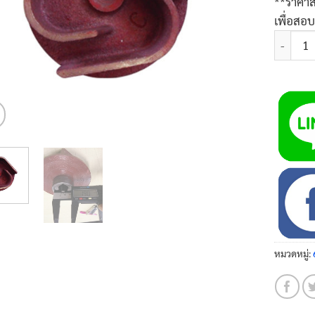
**ราคาส
เพื่อสอ
จำนวน ใบพ
หมวดหมู่: