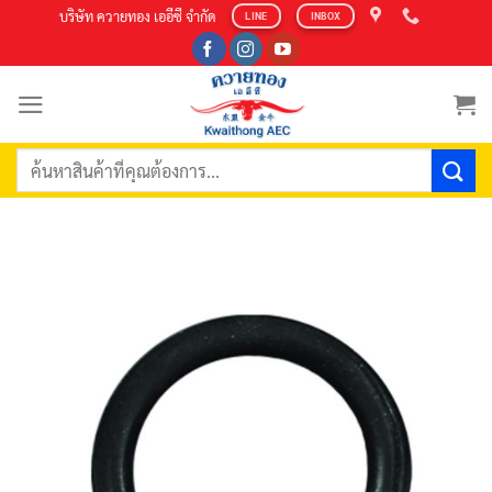
Skip
บริษัท ควายทอง เออีซี จำกัด
LINE
INBOX
to
content
ค้นหา: