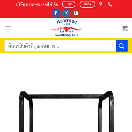
Skip
บริษัท ควายทอง เออีซี จำกัด
LINE
INBOX
to
content
ค้นหา: