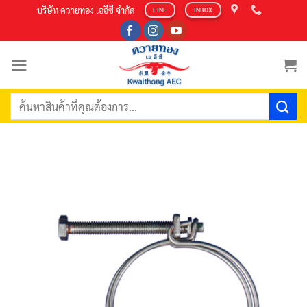
Skip
บริษัท ควายทอง เออีซี จำกัด
LINE
INBOX
to
content
ค้นหา: