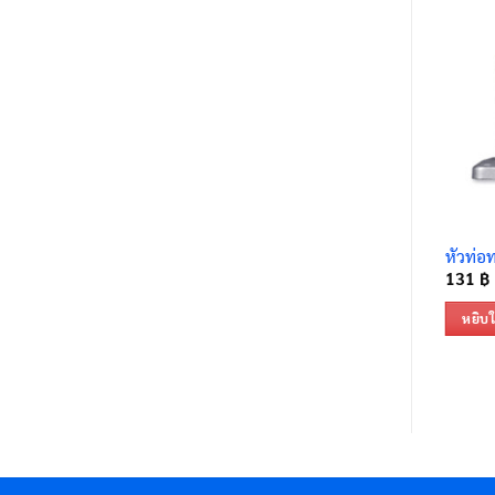
หัวท่อท
131
฿
หยิบใ