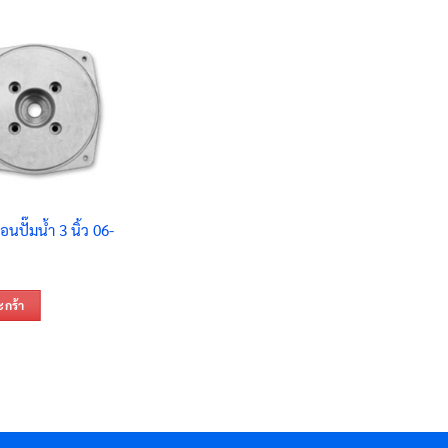
นปั๊มน้ำ 3 นิ้ว 06-
ะกร้า