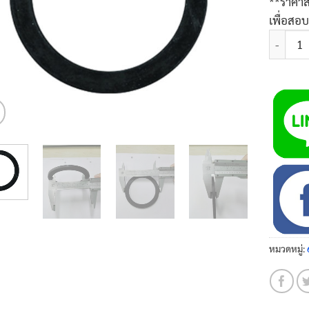
**ราคาส
เพื่อสอ
จำนวน ปะ
หมวดหมู่: