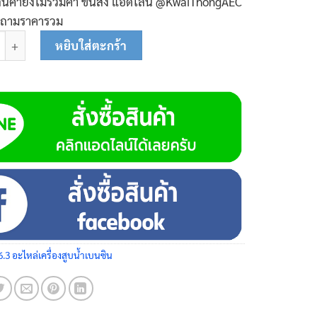
ินค้ายังไม่รวมค่า ขนส่ง แอ๊ดไลน์ @KwaiThongAEC
บถามราคารวม
เก็นข้อต่อหางปลา 3 นิ้ว 06-0205 ชิ้น
หยิบใส่ตะกร้า
6.3 อะไหล่เครื่องสูบน้ำเบนซิน