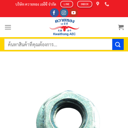
Skip
บริษัท ควายทอง เออีซี จำกัด
LINE
INBOX
to
content
ค้นหา: