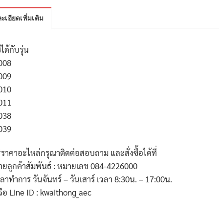
ะเอียดเพิ่มเติม
้ได้กับรุ่น
008
009
010
011
038
039
*
ราคาอะไหล่กรุณาติดต่อสอบถาม และสั่งซื้อได้ที่
่ายลูกค้าสัมพันธ์ : หมายเลข
084-4226000
วลาทำการ วันจันทร์ – วันเสาร์ เวลา
8:30
น. –
17:00
น.
รือ
Line ID : kwaithong_aec