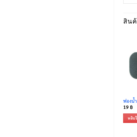
สินค้
ฟองน้ำ
19
฿
หยิบใ