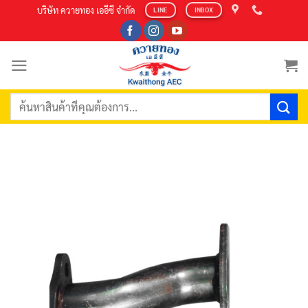
Skip
บริษัท ควายทอง เออีซี จำกัด
LINE
INBOX
to
content
ค้นหา: