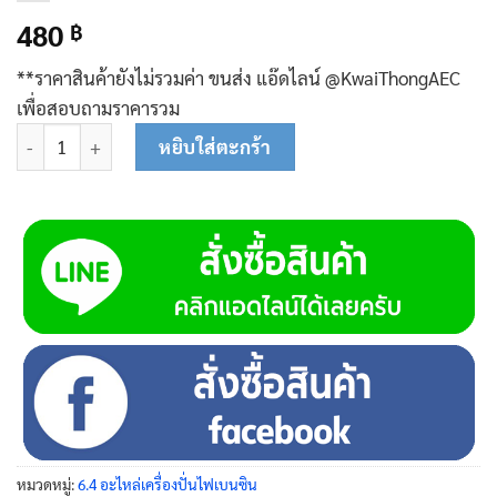
480
฿
**ราคาสินค้ายังไม่รวมค่า ขนส่ง แอ๊ดไลน์ @KwaiThongAEC
เพื่อสอบถามราคารวม
จำนวน เบรกเกอร์ 5 kW (23 A) 10-0209 ชิ้น
หยิบใส่ตะกร้า
หมวดหมู่:
6.4 อะไหล่เครื่องปั่นไฟเบนซิน