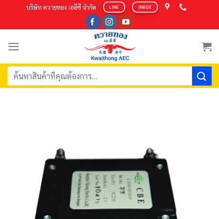
Skip
บริษัท ควายทอง เออีซี จำกัด
LINE
INBOX
to
content
ค้นหา: