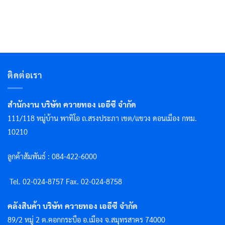
ติดต่อเรา
สำนักงาน บริษัท ควายทอง เออีซี จำกัด
111/118 หมู่บ้าน พาทิโอ ถ.สรงประภา เขต/แขวง ดอนเมือง กทม.
10210
ลูกค้าสัมพันธ์ : 084-422-6000
Tel. 02-024-8757 F
ax. 02-024-8758
คลังสินค้า บริษัท ควายทอง เออีซี จำกัด
89/2 หมู่ 2 ต.คอกกระบือ อ.เมือง จ.สมุทรสาคร 74000