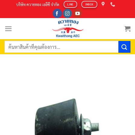
Skip
บริษัท ควายทอง เออีซี จำกัด
LINE
INBOX
to
content
ค้นหา: