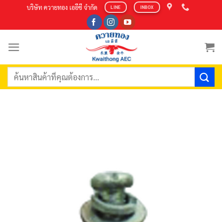
Skip
บริษัท ควายทอง เออีซี จำกัด
LINE
INBOX
to
content
ค้นหา: