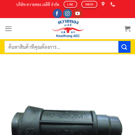
Skip
บริษัท ควายทอง เออีซี จำกัด
LINE
INBOX
to
content
ค้นหา: