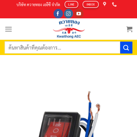
Skip
บริษัท ควายทอง เออีซี จำกัด
LINE
INBOX
to
content
ค้นหา: