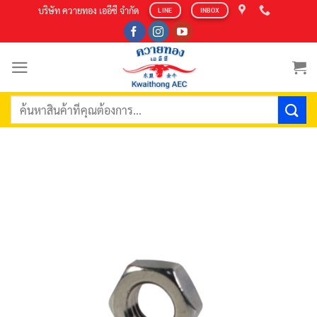
Skip
บริษัท ควายทอง เออีซี จำกัด
LINE
INBOX
to
content
ค้นหา: