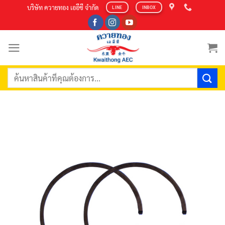
Skip
บริษัท ควายทอง เออีซี จำกัด
LINE
INBOX
to
content
ค้นหา: