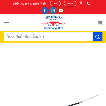
Skip
บริษัท ควายทอง เออีซี จำกัด
LINE
INBOX
to
content
ค้นหา: