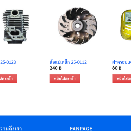
บ 25-0123
ล้อแม่เหล็ก 25-0112
ฝาครอบเคร
240
฿
80
฿
ส่ตะกร้า
หยิบใส่ตะกร้า
หยิบใส่ต
ความถึงเรา
FANPAGE