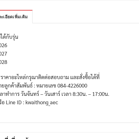
ะเอียดเพิ่มเติม
้ได้กับรุ่น
026
027
028
*
ราคาอะไหล่กรุณาติดต่อสอบถาม และสั่งซื้อได้ที่
่ายลูกค้าสัมพันธ์ : หมายเลข
084-4226000
วลาทำการ วันจันทร์ – วันเสาร์ เวลา
8:30
น. –
17:00
น.
รือ
Line ID : kwaithong_aec