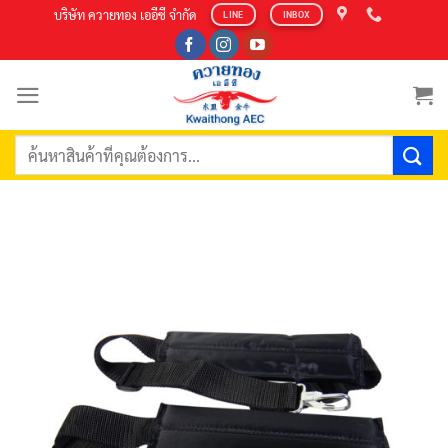
Skip
บริษัท ควายทอง เออีซี จำกัด
LINE
INBOX
to
content
ค้นหา: