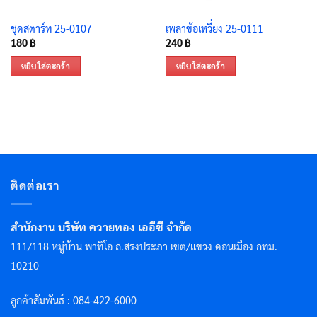
ชุดสตาร์ท 25-0107
เพลาข้อเหวี่ยง 25-0111
180
฿
240
฿
หยิบใส่ตะกร้า
หยิบใส่ตะกร้า
ติดต่อเรา
สำนักงาน บริษัท ควายทอง เออีซี จำกัด
111/118 หมู่บ้าน พาทิโอ ถ.สรงประภา เขต/แขวง ดอนเมือง กทม.
10210
ลูกค้าสัมพันธ์ : 084-422-6000